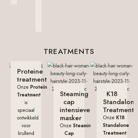
gebruiken.
LEES
MEER
TREATMENTS
Proteine
treatment
Onze
Proteïne
Steaming
K18
Treatment
cap
Standalone
is
intensieve
Treatment
speciaal
masker
Onze
K18
ontwikkeld
Standalone
voor
Onze
Steaming
Treatment
krullend
Cap