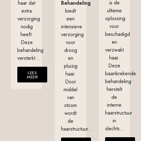
is de
haar dat
Behandeling
ultieme
extra
biedt
oplossing
verzorging
een
voor
nodig
intensieve
beschadigd
heeft.
verzorging
en
Deze
voor
verzwakt
behandeling
droog
haar.
versterkt…
en
Deze
pluizig
LEES
baanbrekende
haar.
MEER
behandeling
Door
herstelt
middel
de
van
interne
stoom
haarstructuur
wordt
in
de
slechts…
haarstructuur…